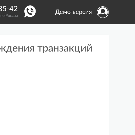
-35-42
Демо-версия
 по России
ждения транзакций