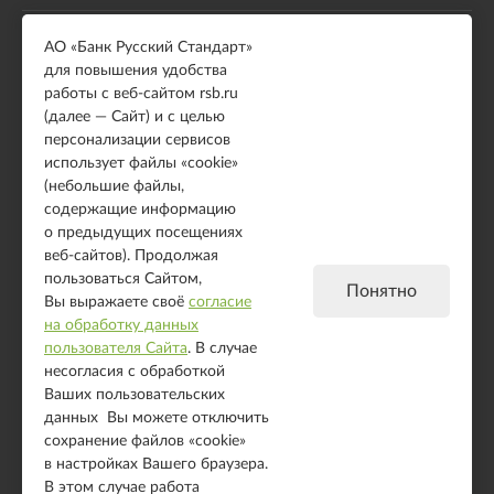
АО «Банк Русский Стандарт»
Возможности
Подключение
для повышения удобства
Модули для CMS
Онлайн касса
работы с веб-сайтом rsb.ru
Выставление счета
Правила по интернет-
(далее — Сайт) и с целью
эквайрингу (оферта)
HTML форма
персонализации сервисов
использует файлы «cookie»
IFRAME форма
(небольшие файлы,
JSON API
содержащие информацию
о предыдущих посещениях
Полезное
веб-сайтов). Продолжая
Примеры использования
пользоваться Сайтом,
Понятно
Вы выражаете своё
согласие
Холдирование средств
на обработку данных
Демо-версия
пользователя Сайта
. В случае
несогласия с обработкой
Ваших пользовательских
© АО «Банк Русский Стандарт». Универсальная лицензия Банка России № 2289
выдана бессрочно 04 сентября 2024 года.
данных Вы можете отключить
сохранение файлов «cookie»
АО «Банк Русский Стандарт» для повышения удобства работы с веб-сайтом
в настройках Вашего браузера.
business.rsb.ru (далее — Сайт) и с целью персонализации сервисов использует
файлы «cookie» (небольшие файлы, содержащие информацию о предыдущих
В этом случае работа