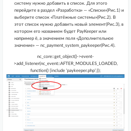
систему нужно добавить в список. Для этого
Diafan CMS
перейдите в раздел «Разработка» — «Списки»(Рис.1) и
Drupal + Ubercart
выберите список «Платёжные системы»(Рис.2). В
этот список нужно добавить новый элемент(Рис.3), в
Drupal 7 + Commerce
котором его названием будет PayKeeper или
Drupal 8 + Commerce
например ё, а значением поля «Дополнительное
Drupal 8,9,10 + Commerce
значение» — nc_payment_system_paykeeper(Рис.4).
Ecwid
nc_core::get_object()->event-
>add_listener(nc_event::AFTER_MODULES_LOADED,
GetCourse
function() {include ‘paykeeper.php’;});
HostCMS
Iiko (Айко) 7.x-8.x
InSales
Joomla
Magento
Megagroup