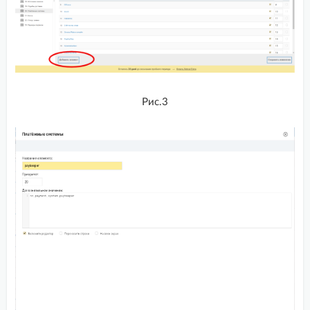
Shop-Script
SimplaCMS
Tilda
UMI CMS
Рис.3
VamShop
Virtuality CMS
Winwinland CRM
Woocommerce
yClients
Биллинг InstantCMS 2.14
Интеграция с платформой СБИС
МойСклад
Платформа ABCP