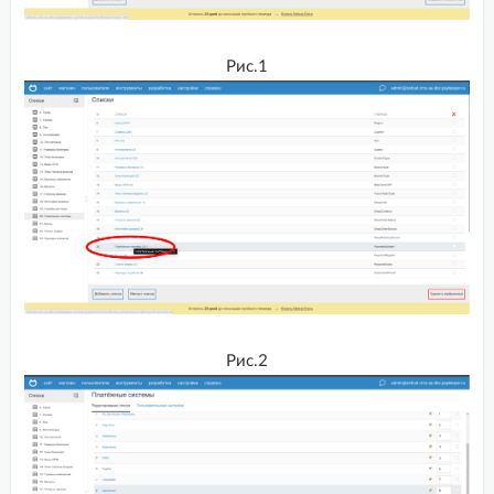
MODX 2.8.3 Revolution + Shopkeeper3
MODX Evolution Shopkeeper
Рис.1
MODX Revolution + Shopkeeper2
MODX Revolution miniShop2
NetCat
ocStore
ocStore 2.1
ocStore 2.3
Octobercms ver. 3 shopaholic ver. 1
Рис.2
OpenCart
PHPShop
PrestaShop 1.6
Prestashop 1.7