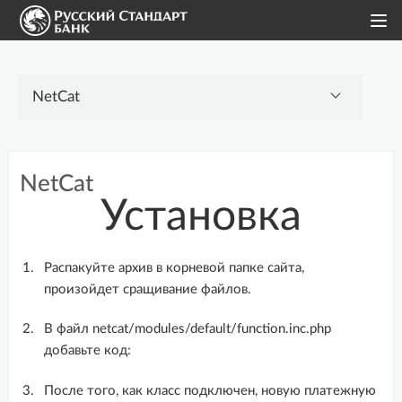
Интернет-эквайринг
NetCat
Модули для CMS
Установка
1С-Битрикс
1С:Предприятие 8.3
Распакуйте архив в корневой папке сайта,
произойдет сращивание файлов.
5CMS
AdvantShop
В файл netcat/modules/default/function.inc.php
добавьте код:
amoCRM
CS-Cart
После того, как класс подключен, новую платежную