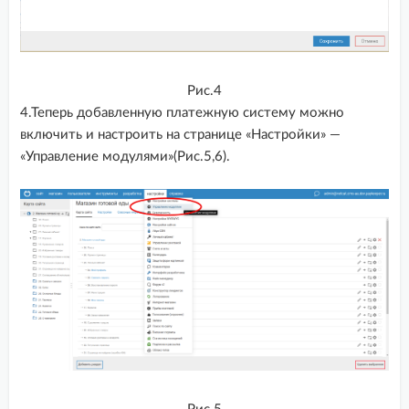
Таплинк
Методы интеграции
Рис.4
4.Теперь добавленную платежную систему можно
Документация API
включить и настроить на странице «Настройки» —
«Управление модулями»(Рис.5,6).
Возможности и примеры
использования
Личный кабинет
Онлайн касса 54-ФЗ