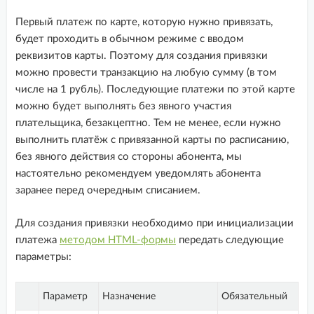
4. Настройки
Первый платеж по карте, которую нужно привязать,
5. Модификация настроек
будет проходить в обычном режиме с вводом
6. Токен безопасности
реквизитов карты. Поэтому для создания привязки
можно провести транзакцию на любую сумму (в том
7. Экспорт данных
числе на 1 рубль). Последующие платежи по этой карте
8. Работа с чеками 54-ФЗ
можно будет выполнять без явного участия
9. Привязка карты
плательщика, безакцептно. Тем не менее, если нужно
выполнить платёж с привязанной карты по расписанию,
Basic HTTP-авторизация
без явного действия со стороны абонента, мы
настоятельно рекомендуем уведомлять абонента
Возможности и примеры
заранее перед очередным списанием.
использования
Для создания привязки необходимо при инициализации
Личный кабинет
платежа
методом HTML-формы
передать следующие
параметры:
Онлайн касса 54-ФЗ
Параметр
Назначение
Обязательный