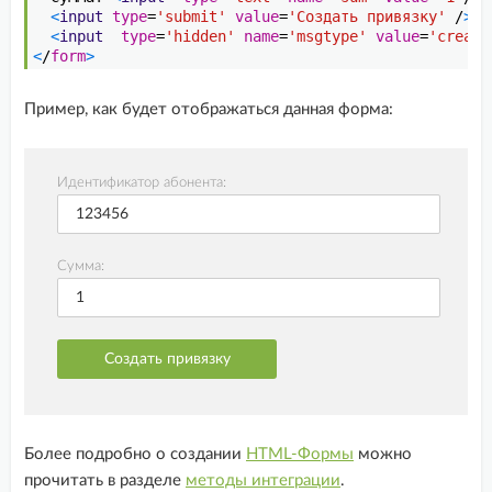
4
<
input 
type
=
'submit'
value
=
'Создать привязку'
/
>
5
<
input  
type
=
'hidden'
name
=
'msgtype'
value
=
'create
6
<
/
form
>
Пример, как будет отображаться данная форма:
Идентификатор абонента:
Сумма:
Более подробно о создании
HTML-Формы
можно
прочитать в разделе
методы интеграции
.