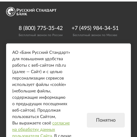
8 (800) 775-35-42
+7 (495) 984-34-51
Бесплатный звонок по России
Бесплатный звонок по Москве
АО «Банк Русский Стандарт»
Возможности
Подключение
для повышения удобства
Модули для CMS
Онлайн касса
работы с веб-сайтом rsb.ru
Выставление счета
Правила по интернет-
(далее — Сайт) и с целью
эквайрингу (оферта)
персонализации сервисов
HTML форма
использует файлы «cookie»
IFRAME форма
(небольшие файлы,
JSON API
содержащие информацию
о предыдущих посещениях
Полезное
веб-сайтов). Продолжая
Примеры использования
пользоваться Сайтом,
Понятно
Вы выражаете своё
согласие
Холдирование средств
на обработку данных
Демо-версия
пользователя Сайта
. В случае