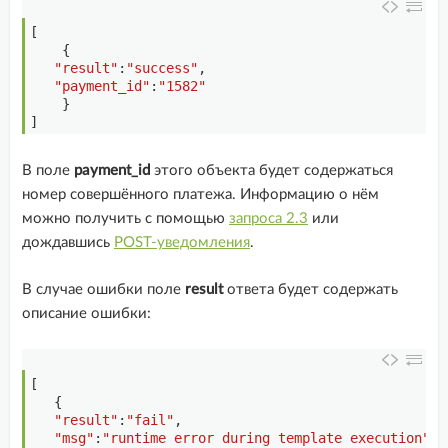
1
[
2
{
3
"result"
:
"success"
,
4
"payment_id"
:
"1582"
5
}
6
]
В поле
payment_id
этого объекта будет содержаться
номер совершённого платежа. Информацию о нём
можно получить с помощью
запроса 2.3
или
дождавшись
POST-уведомления
.
В случае ошибки поле
result
ответа будет содержать
описание ошибки:
1
[
2
{
3
"result"
:
"fail"
,
4
"msg"
:
"runtime error during template execution"