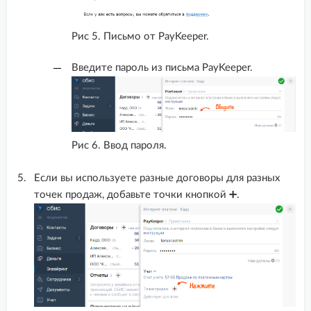
Таплинк
Рис 5. Письмо от PayKeeper.
Методы интеграции
Введите пароль из письма PayKeeper.
Документация API
Возможности и примеры
использования
Рис 6. Ввод пароля.
Личный кабинет
Если вы используете разные договоры для разных
точек продаж, добавьте точки кнопкой ➕.
Онлайн касса 54-ФЗ