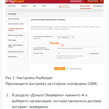
Diafan CMS
Drupal + Ubercart
Drupal 7 + Commerce
Drupal 8 + Commerce
Drupal 8,9,10 + Commerce
Ecwid
GetCourse
HostCMS
Iiko (Айко) 7.x-8.x
Рис 1. Настройка PayKeeper.
InSales
Произведите настройку на стороне платформы СБИС.
Joomla
В разделе «Деньги/Эквайринг» нажмите ➕ и
Magento
выберите организацию, которая заключила договор
Megagroup
интернет-эквайринга.