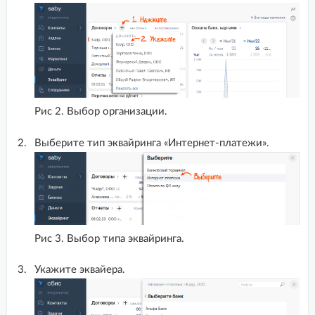
MODX 2.8.3 Revolution + Shopkeeper3
MODX Evolution Shopkeeper
MODX Revolution + Shopkeeper2
MODX Revolution miniShop2
NetCat
Рис 2. Выбор организации.
ocStore
Выберите тип эквайринга «Интернет-платежи».
ocStore 2.1
ocStore 2.3
Octobercms ver. 3 shopaholic ver. 1
OpenCart
Рис 3. Выбор типа эквайринга.
PHPShop
Укажите эквайера.
PrestaShop 1.6
Prestashop 1.7