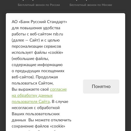
Бесплатный звонок по России
Бесплатный звонок по Москве
АО «Банк Русский Стандарт»
Возможности
Подключение
для повышения удобства
Модули для CMS
Онлайн касса
работы с веб-сайтом rsb.ru
Выставление счета
Правила по интернет-
(далее — Сайт) и с целью
эквайрингу (оферта)
HTML форма
персонализации сервисов
использует файлы «cookie»
IFRAME форма
(небольшие файлы,
JSON API
содержащие информацию
о предыдущих посещениях
Полезное
веб-сайтов). Продолжая
Примеры использования
пользоваться Сайтом,
Понятно
Вы выражаете своё
согласие
Холдирование средств
на обработку данных
Демо-версия
пользователя Сайта
. В случае
несогласия с обработкой
Ваших пользовательских
© АО «Банк Русский Стандарт». Универсальная лицензия Банка России № 2289
выдана бессрочно 04 сентября 2024 года.
данных Вы можете отключить
сохранение файлов «cookie»
АО «Банк Русский Стандарт» для повышения удобства работы с веб-сайтом