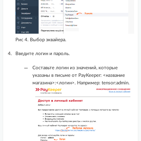
Shop-Script
SimplaCMS
Tilda
Рис 4. Выбор эквайера.
UMI CMS
VamShop
Введите логин и пароль.
Virtuality CMS
Cоставьте логин из значений, которые
Winwinland CRM
указаны в письме от PayKeeper: <название
магазина>:<логин>. Например: tensor:admin.
Woocommerce
yClients
Биллинг InstantCMS 2.14
Интеграция с платформой СБИС
МойСклад
Платформа ABCP