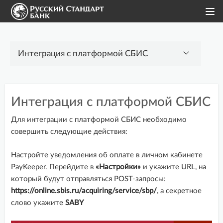
Интернет-эквайринг
Интеграция с платформой СБИС
Модули для CMS
Для интеграции с платформой СБИС необходимо
1С-Битрикс
совершить следующие действия:
1С:Предприятие 8.3
Настройте уведомления об оплате в личном кабинете
5CMS
PayKeeper. Перейдите в
«Настройки»
и укажите URL, на
AdvantShop
который будут отправляться POST-запросы:
https://online.sbis.ru/acquiring/service/sbp/
, а cекретное
amoCRM
слово укажите
SABY
CS-Cart