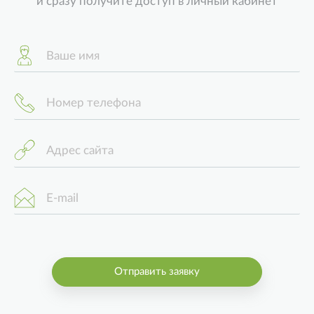
и сразу получите доступ в личный кабинет
Онлайн касса 54-ФЗ
Ваше имя
Номер телефона
Адрес сайта
E-mail
Отправить заявку