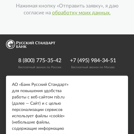
Нажимая кнопку «Отправить заявку», я даю
согласие на
обработку моих данных.
8 (800) 775-35-42
+7 (495) 984-34-51
Бесплатный звонок по России
Бесплатный звонок по Москве
АО «Банк Русский Стандарт»
Возможности
Подключение
для повышения удобства
Модули для CMS
Онлайн касса
работы с веб-сайтом rsb.ru
Выставление счета
Правила по интернет-
(далее — Сайт) и с целью
эквайрингу (оферта)
HTML форма
персонализации сервисов
использует файлы «cookie»
IFRAME форма
(небольшие файлы,
JSON API
содержащие информацию