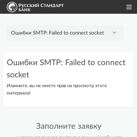
Интернет-эквайринг
Ошибки SMTP: Failed to connect
Модули для CMS
socket
Методы интеграции
Извините, вы не имете прав на просмотр этого
Документация API
материала!
Возможности и примеры
использования
Заполните заявку
Личный кабинет